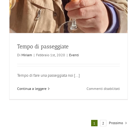
Tempo di passeggiate
Di
Miriam
|
Febbraio 1st, 2020
|
Eventi
Tempo di fare una passeggiata noi [...]
su
Continua a leggere
Commenti disabilitati
Tempo
di
passeggiat
Prossimo
1
2