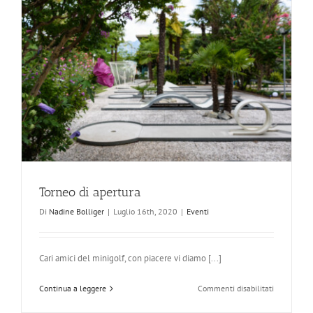
Torneo di apertura
Di
Nadine Bolliger
|
Luglio 16th, 2020
|
Eventi
Cari amici del minigolf, con piacere vi diamo [...]
su
Continua a leggere
Commenti disabilitati
Torneo
di