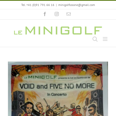
Salta
Tel. +41 (0)91 791 66 16
|
minigolflosone@gmail.com
al
contenuto
Facebook
Instagram
Email