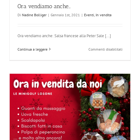
Ora vendiamo anche…
Di
Nadine Bolliger
|
Gennaio 1st, 2021
|
Eventi
,
In vendita
Ora vendiamo anche: Salsa francese alla Peter Sale [...]
su
Continua a leggere
Commenti disabilitati
Ora
vendiamo
anche…