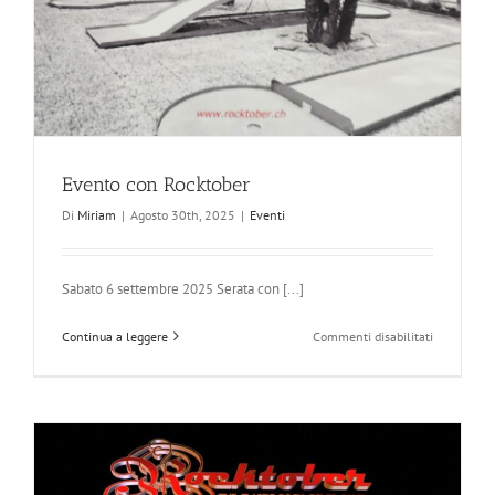
Evento con Rocktober
Di
Miriam
|
Agosto 30th, 2025
|
Eventi
Sabato 6 settembre 2025 Serata con [...]
su
Continua a leggere
Commenti disabilitati
Evento
con
Rocktober