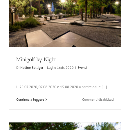
Minigolf by Night
Di
Nadine Bolliger
|
Luglio 16th, 2020
|
Eventi
Il 25.07.2020, 07.08.2020 e 15.08.2020 a partire dalle [...]
su
Continua a leggere
Commenti disabilitati
Minigolf
by
Night