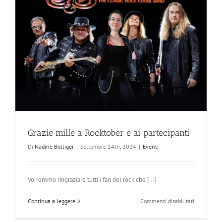
Grazie mille a Rocktober e ai partecipanti
Di
Nadine Bolliger
|
Settembre 14th, 2024
|
Eventi
Vorremmo ringraziare tutti i fan del rock che [...]
su
Continua a leggere
Commenti disabilitati
Grazie
mille