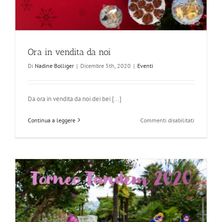
Ora in vendita da noi
Di
Nadine Bolliger
|
Dicembre 5th, 2020
|
Eventi
Da ora in vendita da noi dei bei [...]
su
Continua a leggere
Commenti disabilitati
Ora
in
vendita
da
noi