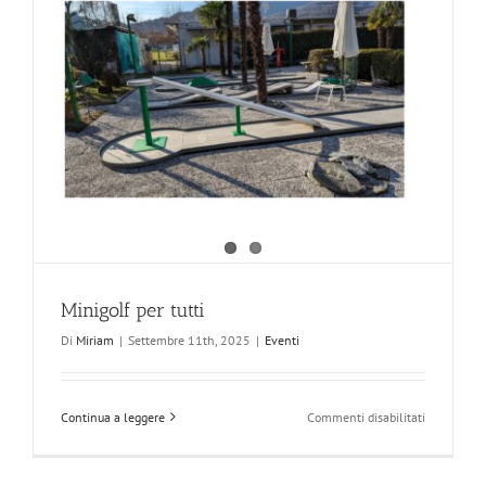
Minigolf per tutti
Di
Miriam
|
Settembre 11th, 2025
|
Eventi
su
Continua a leggere
Commenti disabilitati
Minigolf
per
tutti