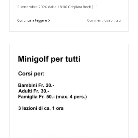
5 settembre 2026 dalle 18:00 Grigliata Rock [...]
su
Continua a leggere
Commenti disabilitati
VOID
and
FIVE
NO
MORE