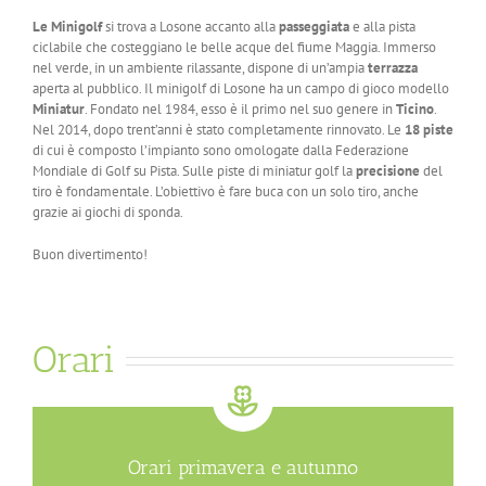
Le Minigolf
si trova a Losone accanto alla
passeggiata
e alla pista
ciclabile che costeggiano le belle acque del fiume Maggia. Immerso
nel verde, in un ambiente rilassante, dispone di un’ampia
terrazza
aperta al pubblico. Il minigolf di Losone ha un campo di gioco modello
Miniatur
. Fondato nel 1984, esso è il primo nel suo genere in
Ticino
.
Nel 2014, dopo trent’anni è stato completamente rinnovato. Le
18 piste
di cui è composto l’impianto sono omologate dalla Federazione
Mondiale di Golf su Pista. Sulle piste di miniatur golf la
precisione
del
tiro è fondamentale. L’obiettivo è fare buca con un solo tiro, anche
grazie ai giochi di sponda.
Buon divertimento!
Orari
Orari primavera e autunno