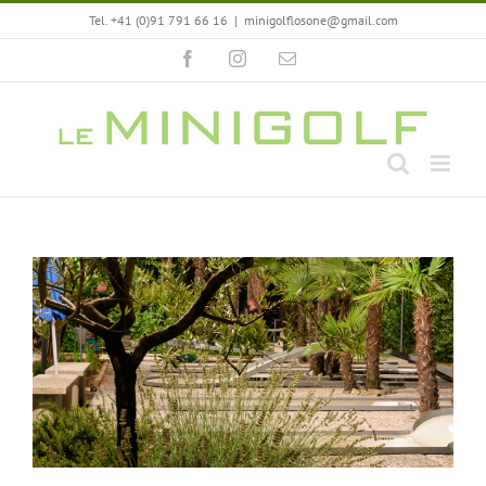
Salta
Tel. +41 (0)91 791 66 16
|
minigolflosone@gmail.com
al
contenuto
Facebook
Instagram
Email